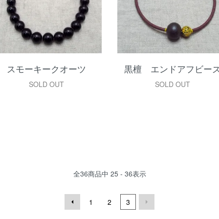
スモーキークオーツ
黒檀 エンドアフビー
SOLD OUT
SOLD OUT
全
36
商品中
25 - 36
表示
1
2
3