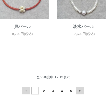
貝パール
淡水パール
9,790円(税込)
17,600円(税込)
全
55
商品中
1 - 12
表示
1
2
3
4
5