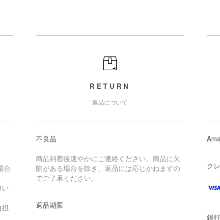
RETURN
返品について
不良品
Ama
商品到着後速やかにご連絡ください。商品に欠
ク
場合
陥がある場合を除き、返品には応じかねますの
でご了承ください。
担い
返品期限
負担
銀